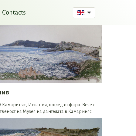
Contacts
лив
 Камариняс, Испания, поглед от фара. Вече е
твеност на Музея на дантелата в Камариняс.