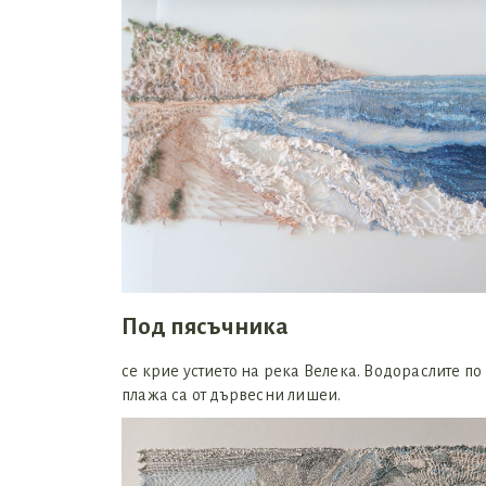
Под пясъчника
се крие устието на река Велека. Водораслите по
плажа са от дървесни лишеи.