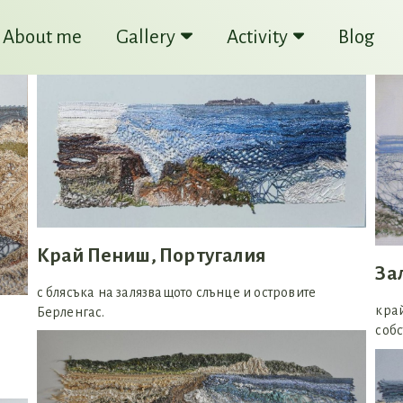
About me
Gallery
Activity
Blog
Край Пениш, Португалия
За
с блясъка на залязващото слънце и островите
край
Берленгас.
собс