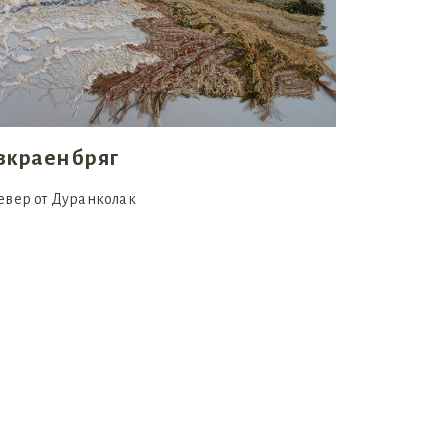
зкраен бряг
евер от Дуранколак