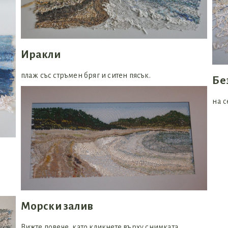
Иракли
плаж със стръмен бряг и ситен пясък.
Бе
на с
Морски залив
Вижте повече, като кликнете върху снимката.