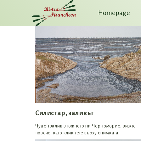
Homepage
Силистар, заливът
Чуден залив в южното ни Черноморие, вижте
повече, като кликнете върху снимката.