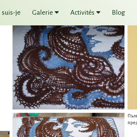
 suis-je
Galerie
Activités
Blog
Пъл
пред