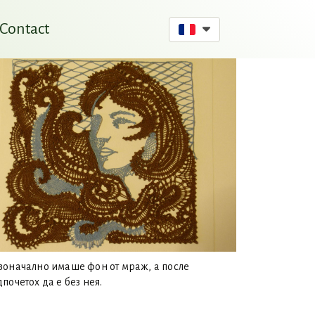
Contact
воначално имаше фон от мраж, а после
почетох да е без нея.