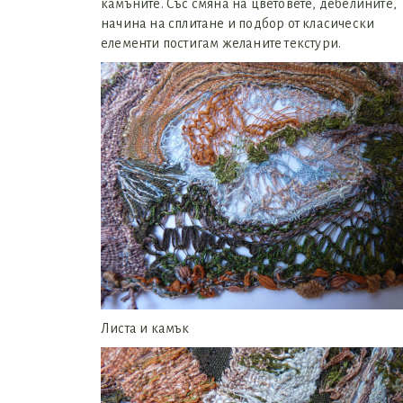
камъните. Със смяна на цветовете, дебелините,
начина на сплитане и подбор от класически
елементи постигам желаните текстури.
Листа и камък