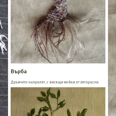
Върба
Дръвчето напролет, с висящи вейки от леторасли.