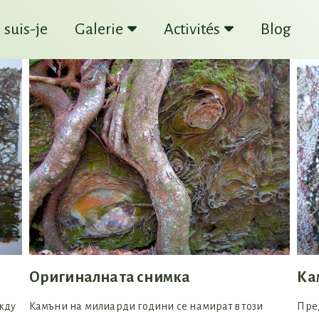
 suis-je
Galerie
Activités
Blog
Оригиналната снимка
Ка
жду
Камъни на милиарди години се намират в този
Пред