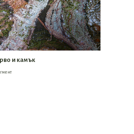
рво и камък
гмент