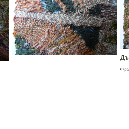
Дъ
Фра