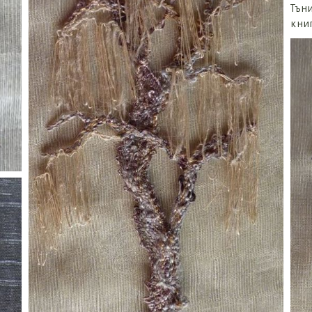
Тъни
кни