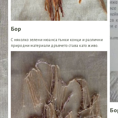
Бор
С няколко зелени нюанса тънки конци и различни
природни материали дръвчето става като живо.
Бо