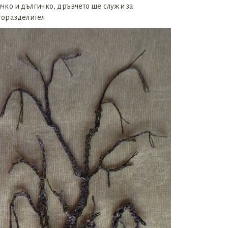
чко и дългичко, дръвчето ще служи за
горазделител