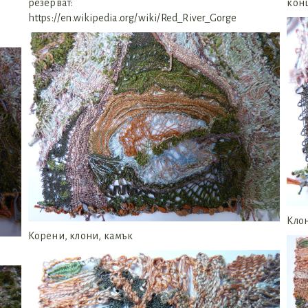
резерват:
кон
https://en.wikipedia.org/wiki/Red_River_Gorge
Клон
Корени, клони, камък