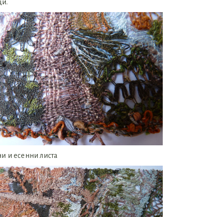
ци.
и и есенни листа