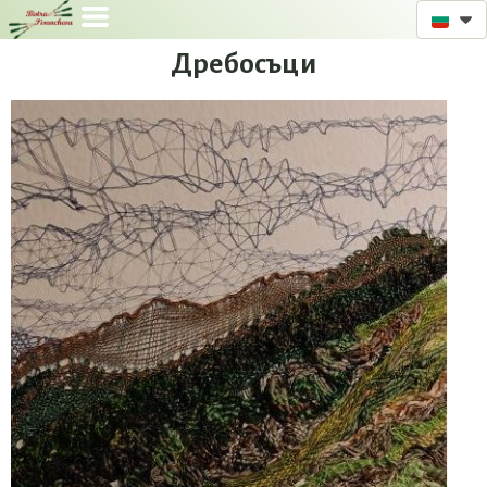
Дребосъци